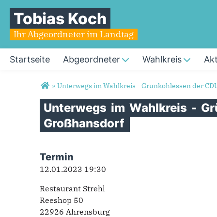
Tobias Koch
Ihr Abgeordneter im Landtag
Startseite
Abgeordneter
Wahlkreis
Akt
Sie sind hier
»
Unterwegs im Wahlkreis - Grünkohlessen der CD
Unterwegs
im
Wahlkreis
-
Gr
Großhansdorf
Termin
12.01.2023 19:30
Restaurant Strehl
Reeshop 50
22926 Ahrensburg