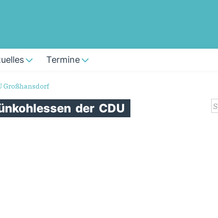
uelles
Termine
U Großhansdorf
S
ünkohlessen
der
CDU