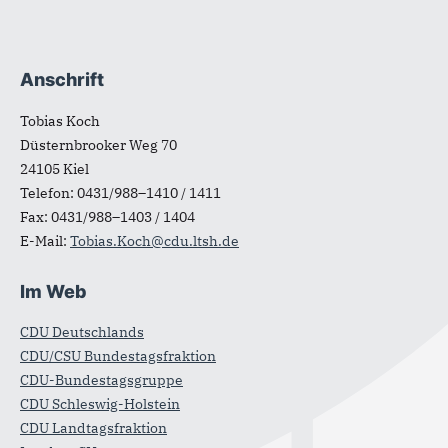
Anschrift
Fußbereich
Tobias Koch
Düsternbrooker Weg 70
24105
Kiel
Telefon:
0431/988–1410 / 1411
Fax:
0431/988–1403 / 1404
E-Mail:
Tobias.Koch@cdu.ltsh.de
Im Web
CDU Deutschlands
CDU/CSU Bundestagsfraktion
CDU-Bundestagsgruppe
CDU Schleswig-Holstein
CDU Landtagsfraktion