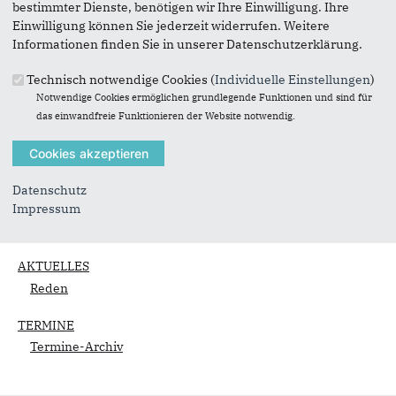
bestimmter Dienste, benötigen wir Ihre Einwilligung. Ihre
Arbeitstag
Einwilligung können Sie jederzeit widerrufen. Weitere
Informationen finden Sie in unserer Datenschutzerklärung.
Ausschüsse
Technisch notwendige Cookies (
Individuelle Einstellungen
)
WAHLKREIS
Notwendige Cookies ermöglichen grundlegende Funktionen und sind für
Landtagsfahrten
das einwandfreie Funktionieren der Website notwendig.
Wahlergebnisse 2005
Wahlergebnisse 2009
Wahlergebnisse 2012
Datenschutz
Wahlergebnisse 2017
Impressum
Wahlergebnisse 2022
AKTUELLES
Reden
TERMINE
Termine-Archiv