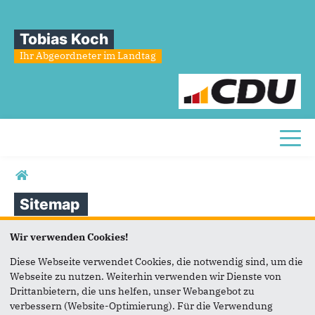
Tobias Koch
Ihr Abgeordneter im Landtag
Toggl
Sie sind hier
Sitemap
Wir verwenden Cookies!
STARTSEITE
Diese Webseite verwendet Cookies, die notwendig sind, um die
ABGEORDNETER
Webseite zu nutzen. Weiterhin verwenden wir Dienste von
Drittanbietern, die uns helfen, unser Webangebot zu
Herkunft
verbessern (Website-Optimierung). Für die Verwendung
Lebenslauf