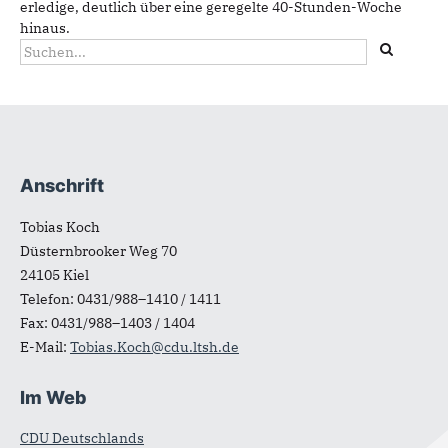
erledige, deutlich über eine geregelte 40-Stunden-Woche
hinaus.
Suchformular
Suche
Anschrift
Fußbereich
Tobias Koch
Düsternbrooker Weg 70
24105
Kiel
Telefon:
0431/988–1410 / 1411
Fax:
0431/988–1403 / 1404
E-Mail:
Tobias.Koch@cdu.ltsh.de
Im Web
CDU Deutschlands