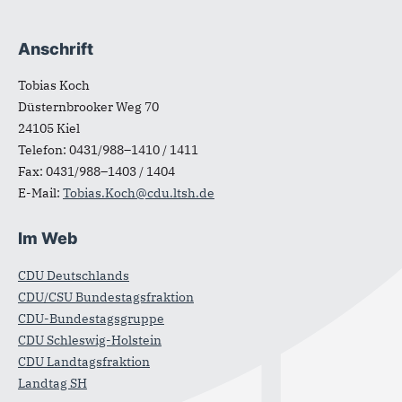
Anschrift
Fußbereich
Tobias Koch
Düsternbrooker Weg 70
24105
Kiel
Telefon:
0431/988–1410 / 1411
Fax:
0431/988–1403 / 1404
E-Mail:
Tobias.Koch@cdu.ltsh.de
Im Web
CDU Deutschlands
CDU/CSU Bundestagsfraktion
CDU-Bundestagsgruppe
CDU Schleswig-Holstein
CDU Landtagsfraktion
Landtag SH