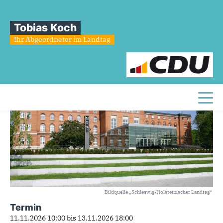
Sie sind hier
»
Plenarsitzung des Schleswig-Holsteinischen Landtages
Tobias Koch
Plenarsitzung
des
Schleswig-
Ihr Abgeordneter im Landtag
Holsteinischen
Landtages
Toggl
Bildquelle „Schleswig-Holsteinischer Landtag“
Termin
11.11.2026 10:00
bis
13.11.2026 18:00