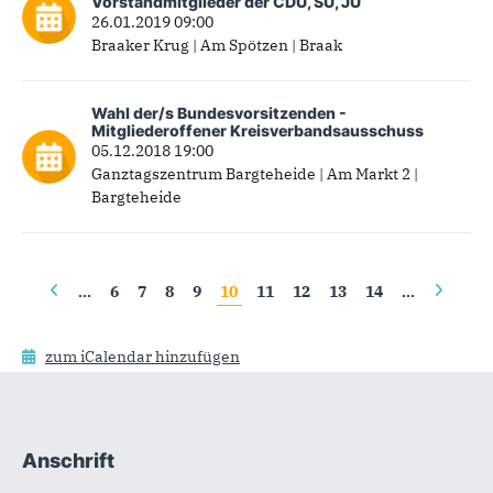
Vorstandmitglieder der CDU, SU, JU
26.01.2019 09:00
Braaker Krug | Am Spötzen | Braak
Wahl der/s Bundesvorsitzenden -
Mitgliederoffener Kreisverbandsausschuss
05.12.2018 19:00
Ganztagszentrum Bargteheide | Am Markt 2 |
Bargteheide
Seiten
…
6
7
8
9
10
11
12
13
14
…
zum iCalendar hinzufügen
Anschrift
Fußbereich