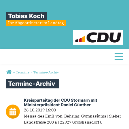
Tobias Koch
Ihr Abgeordneter im Landtag
Toggl
Sie sind hier
»
Termine
»
Termine-Archiv
Termine-Archiv
Termine-Archiv
Kreisparteitag der CDU Stormarn mit
Ministerpräsident Daniel Günther
26.10.2019 16:00
Mensa des Emil-von-Behring-Gymnasiums | Sieker
Landstraße 203 a | 22927 Großhansdorf).