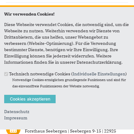
Feiern Sie den Tag der deutschen Einheit
Wir verwenden Cookies!
03.10.2019
Landtag Schleswig-Holstein
Diese Webseite verwendet Cookies, die notwendig sind, um die
Webseite zu nutzen. Weiterhin verwenden wir Dienste von
Drittanbietern, die uns helfen, unser Webangebot zu
Kamingespräch in Lütjensee zur Kita-Reform der
verbessern (Website-Optimierung). Für die Verwendung
Jamaika-Koalition
bestimmter Dienste, benötigen wir Ihre Einwilligung. Ihre
19.09.2019 19:30
Einwilligung können Sie jederzeit widerrufen. Weitere
Landhaus Schäfer | Grönwohlder Straße 1 |
Informationen finden Sie in unserer Datenschutzerklärung.
Lütjensee
Technisch notwendige Cookies (
Individuelle Einstellungen
)
Notwendige Cookies ermöglichen grundlegende Funktionen und sind für
Tag der offenen Tür im Landeshaus
das einwandfreie Funktionieren der Website notwendig.
16.06.2019 10:00
Landtag Schleswig-Holstein | Düsternbrooker Weg
70 | 24105 Kiel
Datenschutz
Impressum
Jahresempfang der CDU Stormarn
15.06.2019 10:00
Forsthaus Seebergen | Seebergen 9-15 | 22925