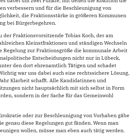
 es dabei um zwei Punkte, mit denen die Koalition die
en verbessern und für die Beschleunigung von
glichkeit, die Fraktionsstärke in größeren Kommunen
ung bei Bürgerbegehren.
u der Fraktionsvorsitzende Tobias Koch, der am
zahlreichen Kleinstfraktionen und ständigen Wechseln
lle Regelung zur Fraktionsgröße die kommunale Arbeit
nalpolitische Entscheidungen nicht nur in Lübeck,
 unter den dort ehrenamtlich Tätigen und schadet
ichtig war uns dabei auch eine rechtssichere Lösung,
ahr Klarheit schafft. Alle Kandidatinnen und
Sitzungen nicht hauptsächlich mit sich selbst in Form
den, sondern in der Sache für das Gemeinwohl
ürokratie oder zur Beschleunigung von Vorhaben gäbe
e genau diese Regelungen gut fänden. Wenn man
eunigen wollen, müsse man eben auch tätig werden.