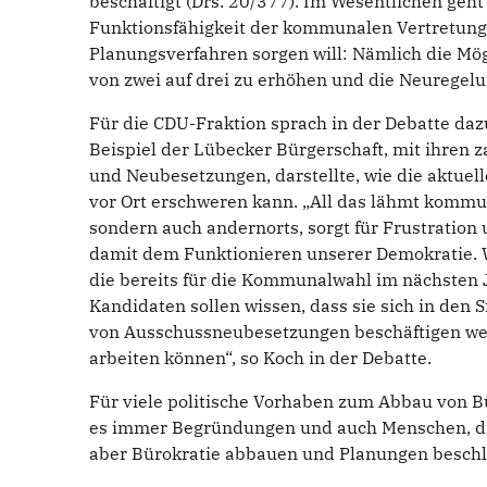
beschäftigt (Drs. 20/377). Im Wesentlichen geht
Funktionsfähigkeit der kommunalen Vertretung
Planungsverfahren sorgen will: Nämlich die Mö
von zwei auf drei zu erhöhen und die Neuregel
Für die CDU-Fraktion sprach in der Debatte daz
Beispiel der Lübecker Bürgerschaft, mit ihren 
und Neubesetzungen, darstellte, wie die aktue
vor Ort erschweren kann. „All das lähmt kommu
sondern auch andernorts, sorgt für Frustration
damit dem Funktionieren unserer Demokratie. W
die bereits für die Kommunalwahl im nächsten J
Kandidaten sollen wissen, dass sie sich in den 
von Ausschussneubesetzungen beschäftigen wer
arbeiten können“, so Koch in der Debatte.
Für viele politische Vorhaben zum Abbau von B
es immer Begründungen und auch Menschen, di
aber Bürokratie abbauen und Planungen beschl