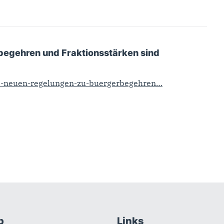
begehren und Fraktionsstärken sind
die-neuen-regelungen-zu-buergerbegehren…
b
Links