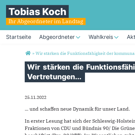
Tobias Koch
Ihr Abgeordneter im Landtag
Startseite
Abgeordneter
Wahlkreis
Akt
Sie sind hier
»
Wir stärken die Funktionsfähigkeit der kommunal
Wir
stärken
die
Funktionsfäh
Vertretungen...
25.11.2022
... und schaffen neue Dynamik für unser Land.
In erster Lesung hat sich der Schleswig-Holste
Fraktionen von CDU und Bündnis 90/ Die Grüne