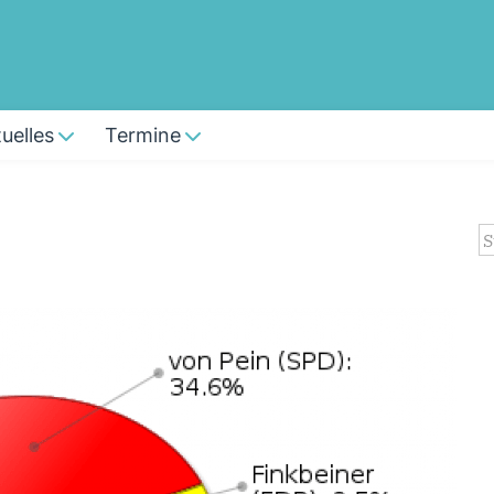
uelles
Termine
S