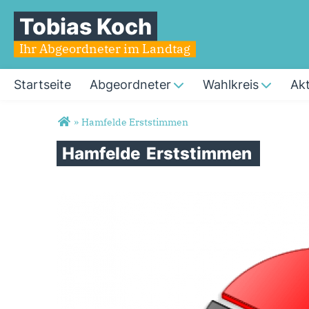
Tobias Koch
Ihr Abgeordneter im Landtag
Startseite
Abgeordneter
Wahlkreis
Akt
Sie sind hier
»
Hamfelde Erststimmen
Hamfelde
Erststimmen