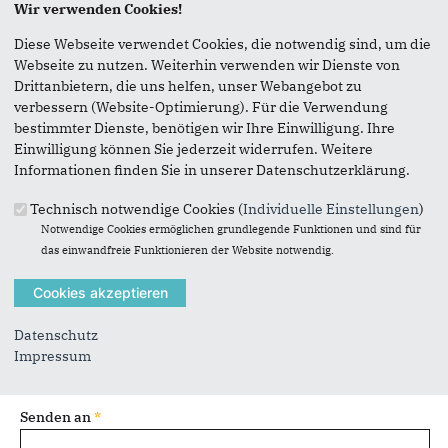
Wir verwenden Cookies!
Seite versenden
Diese Webseite verwendet Cookies, die notwendig sind, um die
Webseite zu nutzen. Weiterhin verwenden wir Dienste von
Vielen Dank, dass Sie die Inhalte unserer Homepage
Drittanbietern, die uns helfen, unser Webangebot zu
weiterempfehlen.
verbessern (Website-Optimierung). Für die Verwendung
bestimmter Dienste, benötigen wir Ihre Einwilligung. Ihre
Anmerkung: Ihre E-Mail-Adresse wird benötigt um die
Einwilligung können Sie jederzeit widerrufen. Weitere
Personen, denen Sie die Seite weiterempfehlen, zu
Informationen finden Sie in unserer Datenschutzerklärung.
informieren, von wem die Empfehlung kommt, und dass es
kein Spam ist.
Technisch notwendige Cookies (
Individuelle Einstellungen
)
Notwendige Cookies ermöglichen grundlegende Funktionen und sind für
Das mit * gekennzeichnete Feld ist ein Pflichtfeld.
das einwandfreie Funktionieren der Website notwendig.
Eigene E-Mail-Adresse
*
Datenschutz
Eigener Name
*
Impressum
Senden an
*