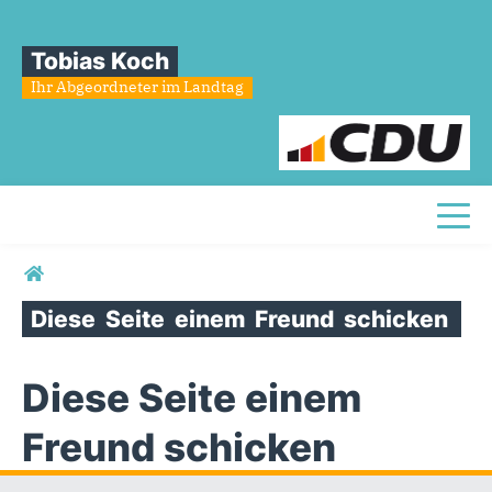
Tobias Koch
Ihr Abgeordneter im Landtag
Toggl
Sie sind hier
Diese
Seite
einem
Freund
schicken
Diese Seite einem
Freund schicken