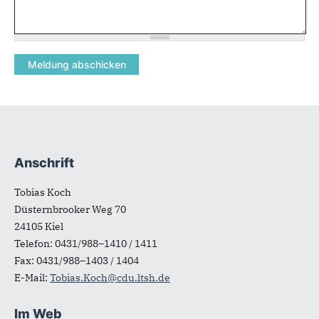
Anschrift
Fußbereich
Tobias Koch
Düsternbrooker Weg 70
24105
Kiel
Telefon:
0431/988–1410 / 1411
Fax:
0431/988–1403 / 1404
E-Mail:
Tobias.Koch@cdu.ltsh.de
Im Web