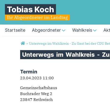
Tobias Koch
Ihr Abgeordneter im Landtag
Startseite
Abgeordneter
Wahlkreis
Akt
Sie sind hier
»
Unterwegs im Wahlkreis - Zu Gast bei der CDU Re
Unterwegs
im
Wahlkreis
-
Z
Termin
23.04.2023 11:00
Gemeinschaftshaus
Buchrader Weg 2
23847 Rethwisch