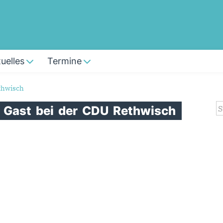
uelles
Termine
thwisch
S
u
Gast
bei
der
CDU
Rethwisch